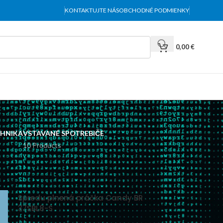
KONTAKTUJTE NÁS
OBCHODNÉ PODMIENKY
0,00
€
CHNIKA
VSTAVANÉ SPOTREBIČE
10 Products
18
24
Spredu plnená práčka Candy BR
37SBL8-S