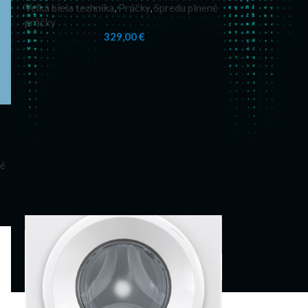
Veľká biela technika
,
Práčky
,
Spredu plnené
práčky
329,00
€
né