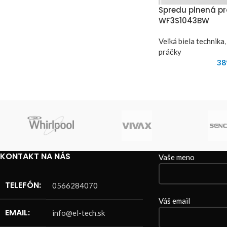
Spredu plnená pr
WF3S1043BW
Veľká biela technika
,
práčky
38
KONTAKT NA NÁS
Vaše meno
TELEFÓN:
0566284070
Váš email
EMAIL:
info@el-tech.sk