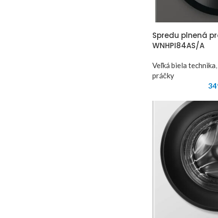
Spredu plnená p
WNHPI84AS/A
Veľká biela technika
,
práčky
34