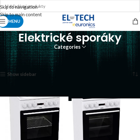
Skip to navigation
Skip to main content
MENU
Elektrické sporáky
Categories
Domov
Veľká biela technika
Sporáky
Elektrické sporáky
Zobrazuje sa 9 výsledkov
Show sidebar