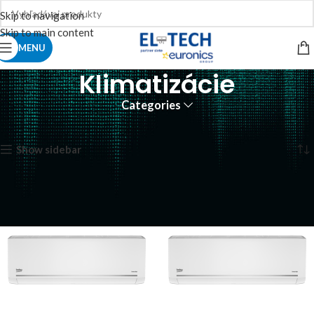
Skip to navigation
Skip to main content
MENU
Klimatizácie
Categories
Domov
Klimatizácie
Zobrazených 1–12 z 13 výsledkov
Show sidebar