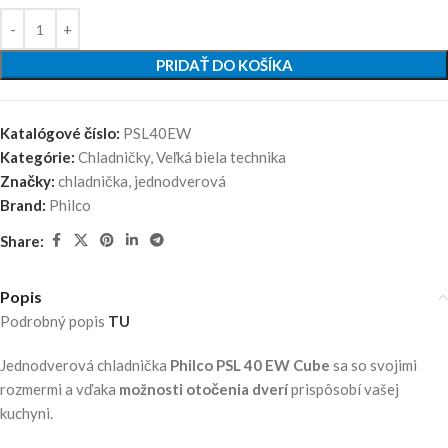
PRIDAŤ DO KOŠÍKA
Katalógové číslo:
PSL40EW
Kategórie:
Chladničky
,
Veľká biela technika
Značky:
chladnička
,
jednodverová
Brand:
Philco
Share:
Popis
Podrobný popis
TU
Jednodverová chladnička
Philco PSL 40 EW Cube
sa so svojimi
rozmermi a vďaka
možnosti otočenia dverí
prispôsobí vašej
kuchyni.