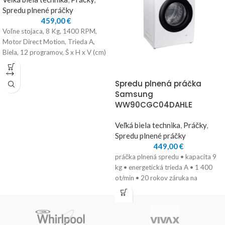
Spredu plnené práčky
459,00
€
Voľne stojaca, 8 Kg, 1400 RPM,
Motor Direct Motion, Trieda A,
Biela, 12 programov, Š x H x V (cm)
Spredu plnená práčka
Samsung
WW90CGC04DAHLE
Veľká biela technika
,
Práčky
,
Spredu plnené práčky
449,00
€
práčka plnená spredu • kapacita 9
kg • energetická trieda A • 1 400
ot/min • 20 rokov záruka na