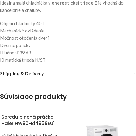
Ideálna malá chladnička v
energetickej triede E
je vhodná do
kancelárie a chalupy.
Objem chladničky 40 l
Mechanické ovládanie
Možnosť otočenia dverí
Dverné poličky
Hlučnosť 39 dB
Klimatická trieda N/ST
Shipping & Delivery
Súvisiace produkty
Spredu plnená práčka
Haier HW80-B14959EU1
Veľká biela technika
,
Práčky
,