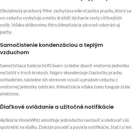
Obsiahnutý prachový filter zachytáva mikročastice prachu, ktoré sa
vo vzduchu vyskytujú a môžu dráždiť dýchacie cesty citlivejších
osôb. Vďaka uhlíkovému filtru klimatizácia zároveň odstráni aj
pachy.
Samočistenie kondenzáciou a teplým
vzduchom
Samočistiaca funkcia SelfClean+ zvládne zbaviť vnútornú jednotku
nečistôt v troch krokoch. Najprv skondenzuje čiastočky prachu
ochladením, následne ich ohrevom vysuší a prúdom vzduchu z
vnútornej jednotky odstráni. Klimatizácia vďaka tomu funguje stále
efektívne.
Ďiaľkové ovládanie a užitočné notifikácie
Aplikácia HomeWhiz umožňuje jednoducho nastaviť a sledovať váš
spotrebič na diaľku. Dokáže poradiť a posiela notifikácie. Stačí si len