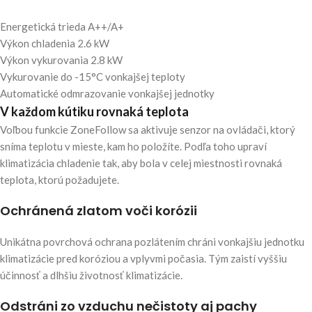
Energetická trieda A++/A+
Výkon chladenia 2.6 kW
Výkon vykurovania 2.8 kW
Vykurovanie do -15°C vonkajšej teploty
Automatické odmrazovanie vonkajšej jednotky
V každom kútiku rovnaká teplota
Voľbou funkcie ZoneFollow sa aktivuje senzor na ovládači, ktorý
sníma teplotu v mieste, kam ho položíte. Podľa toho upraví
klimatizácia chladenie tak, aby bola v celej miestnosti rovnaká
teplota, ktorú požadujete.
Ochránená zlatom voči korózii
Unikátna povrchová ochrana pozlátením chráni vonkajšiu jednotku
klimatizácie pred koróziou a vplyvmi počasia. Tým zaistí vyššiu
účinnosť a dlhšiu životnosť klimatizácie.
Odstráni zo vzduchu nečistoty aj pachy