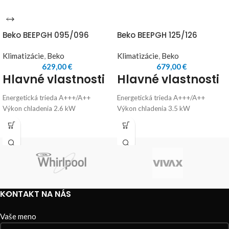
Beko BEEPGH 095/096
Beko BEEPGH 125/126
Klimatizácie
,
Beko
Klimatizácie
,
Beko
629,00
€
679,00
€
Hlavné vlastnosti
Hlavné vlastnosti
Energetická trieda A+++/A++
Energetická trieda A+++/A++
Výkon chladenia 2.6 kW
Výkon chladenia 3.5 kW
Výkon vykurovania 2.8 kW
Výkon vykurovania 3.7 kW
Vykurovanie do -20°C vonkajšej
Vykurovanie do -20°C vonkajšej
teploty
teploty
Automatické odmrazovanie
Automatické odmrazovanie
vonkajšej jednotky
vonkajšej jednotky
Dezinfekcia UV
Dezinfekcia UV
svetlom
svetlom
KONTAKT NA NÁS
Funkcia HygieneMax využíva UVC
Funkcia HygieneMax využíva UVC
žiarenie na zničenie
žiarenie na zničenie
Vaše meno
mikroorganizmov a udržiavanie
mikroorganizmov a udržiavanie