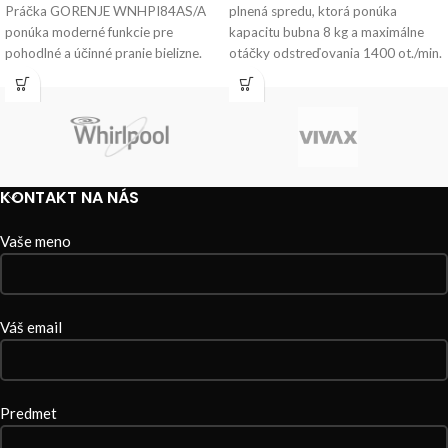
Práčka GORENJE WNHPI84AS/A
plnená spredu, ktorá ponúka
ponúka moderné funkcie pre
kapacitu bubna 8 kg a maximálne
pohodlné a účinné pranie bielizne.
otáčky odstreďovania 1400 ot./min.
GORENJE WNHPI84AS/A má
Tento
dostatočne veľký
KONTAKT NA NÁS
Vaše meno
Váš email
Predmet