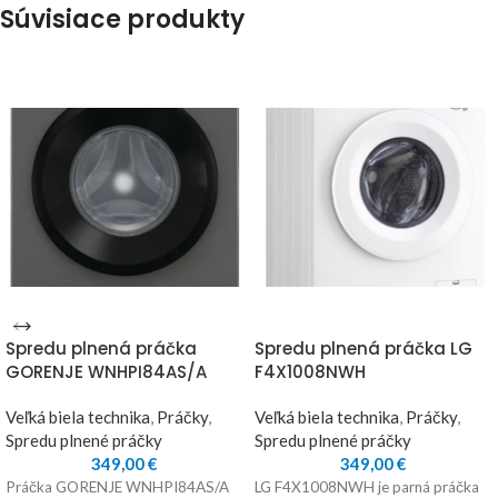
Súvisiace produkty
Spredu plnená práčka
Spredu plnená práčka LG
GORENJE WNHPI84AS/A
F4X1008NWH
Veľká biela technika
,
Práčky
,
Veľká biela technika
,
Práčky
,
Spredu plnené práčky
Spredu plnené práčky
349,00
€
349,00
€
Práčka GORENJE WNHPI84AS/A
LG F4X1008NWH je parná práčka