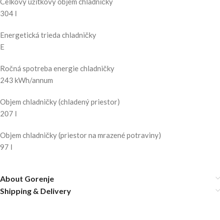
Celkový úžitkový objem chladničky
304 l
Energetická trieda chladničky
E
Ročná spotreba energie chladničky
243 kWh/annum
Objem chladničky (chladený priestor)
207 l
Objem chladničky (priestor na mrazené potraviny)
97 l
About Gorenje
Shipping & Delivery