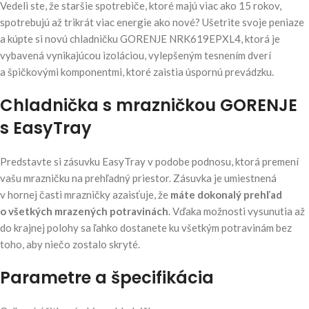
Vedeli ste, že staršie spotrebiče, ktoré majú viac ako 15 rokov,
spotrebujú až trikrát viac energie ako nové? Ušetrite svoje peniaze
a kúpte si novú chladničku GORENJE NRK619EPXL4, ktorá je
vybavená vynikajúcou izoláciou, vylepšeným tesnením dverí
a špičkovými komponentmi, ktoré zaistia úspornú prevádzku.
Chladnička s mrazničkou GORENJE
s EasyTray
Predstavte si zásuvku EasyTray v podobe podnosu, ktorá premení
vašu mrazničku na prehľadný priestor. Zásuvka je umiestnená
v hornej časti mrazničky azaisťuje, že
máte dokonalý prehľad
o všetkých mrazených potravinách
. Vďaka možnosti vysunutia až
do krajnej polohy sa ľahko dostanete ku všetkým potravinám bez
toho, aby niečo zostalo skryté.
Parametre a špecifikácia