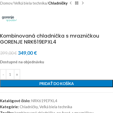
Domov
Veľká biela technika
Chladničky
Kombinovaná chladnička s mrazničkou
GORENJE NRK619EPXL4
349,00
€
399,00
€
Dostupné na objednávku
PRIDAŤ DO KOŠÍKA
Katalógové číslo:
NRK619EPXL4
Kategórie:
Chladničky
,
Veľká biela technika
Značky:
kombinovaná chladnička
,
no frost
,
s mrazničkou