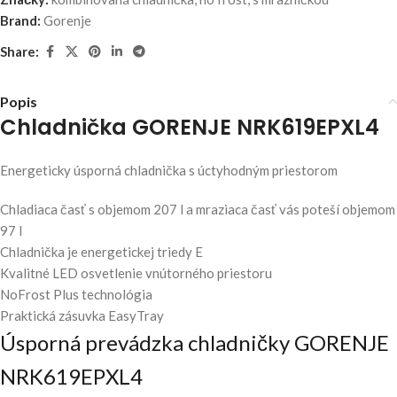
Brand:
Gorenje
Share:
Popis
Chladnička GORENJE NRK619EPXL4
Energeticky úsporná chladnička s úctyhodným priestorom
Chladiaca časť s objemom 207 l a mraziaca časť vás poteší objemom
97 l
Chladnička je energetickej triedy E
Kvalitné LED osvetlenie vnútorného priestoru
NoFrost Plus technológia
Praktická zásuvka EasyTray
Úsporná prevádzka chladničky GORENJE
NRK619EPXL4