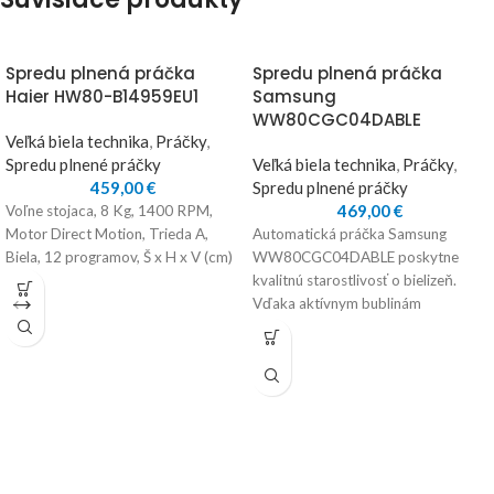
Spredu plnená práčka
Spredu plnená práčka
Haier HW80-B14959EU1
Samsung
WW80CGC04DABLE
Veľká biela technika
,
Práčky
,
Spredu plnené práčky
Veľká biela technika
,
Práčky
,
459,00
€
Spredu plnené práčky
469,00
€
Voľne stojaca, 8 Kg, 1400 RPM,
Motor Direct Motion, Trieda A,
Automatická práčka Samsung
Biela, 12 programov, Š x H x V (cm)
WW80CGC04DABLE poskytne
kvalitnú starostlivosť o bielizeň.
Vďaka aktívnym bublinám
jednoducho odstráni odolné
nečistoty a pranie v horúcej