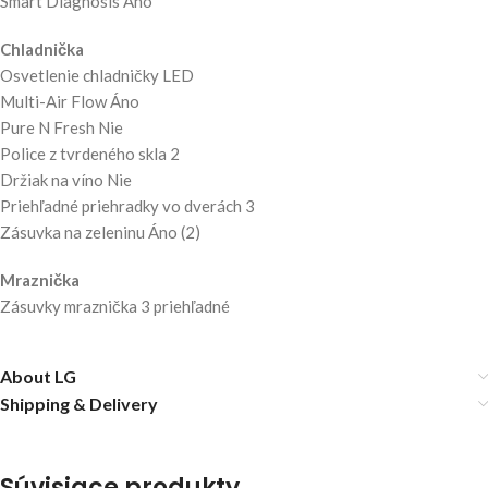
Smart Diagnosis Áno
Chladnička
Osvetlenie chladničky LED
Multi-Air Flow Áno
Pure N Fresh Nie
Police z tvrdeného skla 2
Držiak na víno Nie
Priehľadné priehradky vo dverách 3
Zásuvka na zeleninu Áno (2)
Mraznička
Zásuvky mraznička 3 priehľadné
About LG
Shipping & Delivery
Súvisiace produkty