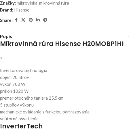
Značky:
mikrovlnka
,
mikrovlnná rúra
Brand:
Hisense
Share:
Popis
Mikrovlnná rúra Hisense H20MOBP1HI
<
Invertorová technológia
objem 20 litrov
výkon 700 W
príkon 1020 W
premer otočného taniera 25,5 cm
5 stupňov výkonu
mechanické ovládanie s funkciou odmrazovania
vnútorné osvetlenie
InverterTech