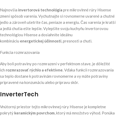
Najnovšia
invertorová technológia
pre mikrovlnné rúry Hisense
zmení spôsob varenia. Vychutnajte si rovnomerne uvarené a chutné
jedlo a zároveň ušetrite čas, peniaze a energiu. Čas varenia je kratší
a jedlá chutia ešte lepšie. Vylepšite svoju kuchyňu invertorovou
technológiou Hisense a dosiahnite ideálnu
kombináciu
energetickej účinnosti
, presnosti a chuti.
Funkcia rozmrazovania
Aby boli potraviny po rozmrazení v perfektnom stave, je dôležité
ich
rozmrazovať rýchlo a efektívne
. Vďaka funkcii rozmrazovania
sa teplo dostane k potravinám rovnomerne a vy máte potraviny
pripravené na konzumáciu alebo prípravu skôr.
InverterTech
Vnútorný priestor tejto mikrovlnnej rúry Hisense je kompletne
pokrytý
keramickým povrchom
, ktorý má množstvo výhod. Ponúka