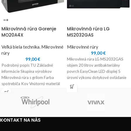
Mikrovlnná rúra Gorenje
Mikrovlnná rúra LG
MO20A4X
MS2032GAS
Veľká biela technika
,
Mikrovlnné
Mikrovlnné rúry
rúry
99,00
€
99,00
€
Mikrovlnná rúra LG MS2032GAS
Podrobný popis TU Základné
objem 20 litrov antibakteriálny
informácie Skupina výrobkov
povrch EasyClean LED displej 5
Mikrovlnná rúra s grilom Farba
úrovní výkonu dotykové ovládanie
spotrebiča Kov Vnútorný materiál
funkcia Smart Diagnosis vnútorné
Lakovaný kov Materiál ovládacieho
KONTAKT NA NÁS