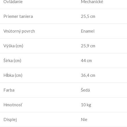
Ovládanie
Mechanické
Priemer taniera
25,5 cm
Vnútorný povrch
Enamel
Výška (cm)
25,9 cm
Šírka (cm)
44 cm
Hĺbka (cm)
36,4 cm
Farba
Šedá
Hmotnosť
10 kg
Displej
Nie