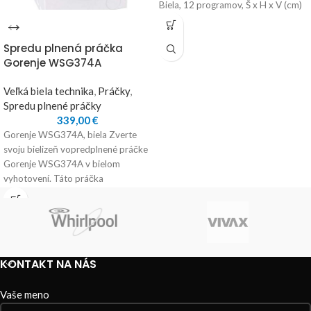
Biela, 12 programov, Š x H x V (cm)
Spredu plnená práčka
Gorenje WSG374A
Veľká biela technika
,
Práčky
,
Spredu plnené práčky
339,00
€
Gorenje WSG374A, biela Zverte
svoju bielizeň vopredplnené práčke
Gorenje WSG374A v bielom
vyhotovení. Táto práčka
disponuje bubnom SnowFlake z
nerezovej ocele, v ktorom vyperie
až 7
KONTAKT NA NÁS
Vaše meno