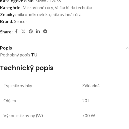
Katalógové číslo:
SMW2120SS
Kategórie:
Mikrovlnné rúry
,
Veľká biela technika
Značky:
mikro
,
mikrovlnka
,
mikrovlnná rúra
Brand:
Sencor
Share:
Popis
Podrobný popis
TU
Technický popis
Typ mikrovlnky
Základná
Objem
20 l
Výkon mikrovlny (W)
700 W