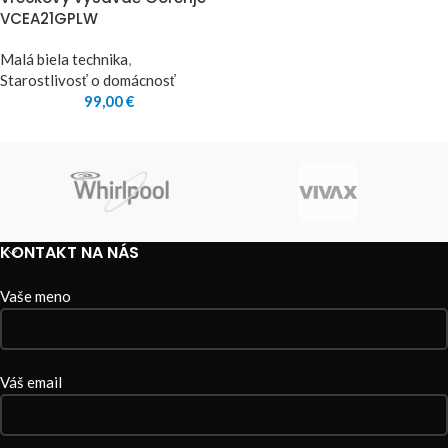
VCEA21GPLW
Malá biela technika
,
Starostlivosť o domácnosť
99,00
€
KONTAKT NA NÁS
Vaše meno
Váš email