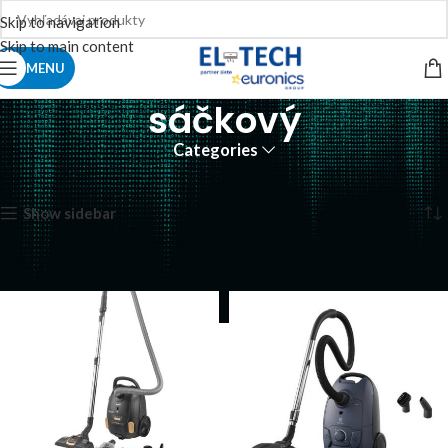
Skip to navigation
Skip to main content
MENU
sáčkový
Categories
Domov
Produkty so značkou “sáčkový”
Zobrazujú sa 3 výsledky
Show sidebar