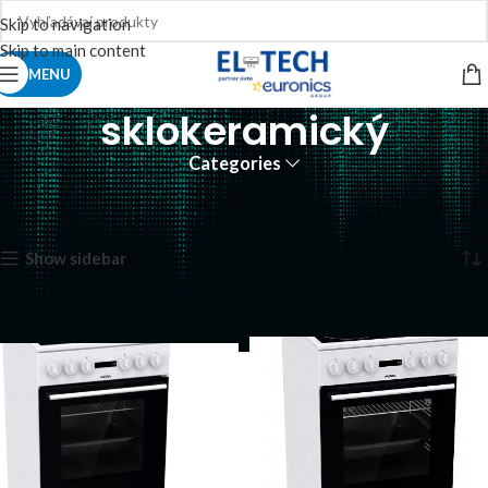
Skip to navigation
Skip to main content
MENU
sklokeramický
Categories
Domov
Produkty so značkou “sklokeramický”
Zobrazuje sa 8 výsledkov
Show sidebar