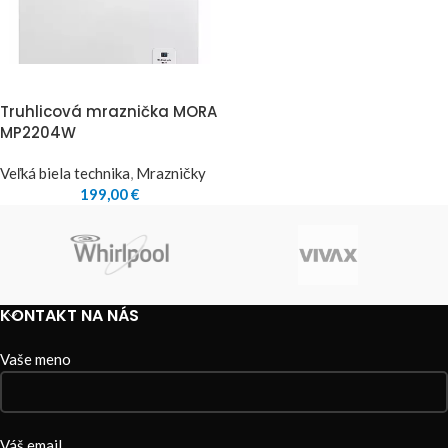
Truhlicová mraznička MORA
MP2204W
Veľká biela technika
,
Mrazničky
199,00
€
KONTAKT NA NÁS
Vaše meno
Váš email