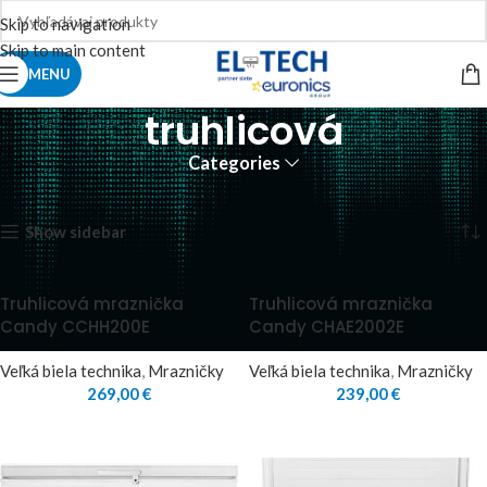
Skip to navigation
Skip to main content
MENU
truhlicová
Categories
Domov
Produkty so značkou “truhlicová”
Zobrazuje sa 5 výsledkov
Show sidebar
Truhlicová mraznička
Truhlicová mraznička
Candy CCHH200E
Candy CHAE2002E
Veľká biela technika
,
Mrazničky
Veľká biela technika
,
Mrazničky
269,00
€
239,00
€