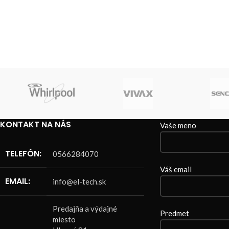
KONTAKT NA NÁS
Vaše meno
TELEFÓN:
0566284070
Váš email
EMAIL:
info@el-tech.sk
Predajňa a výdajné
Predmet
miesto