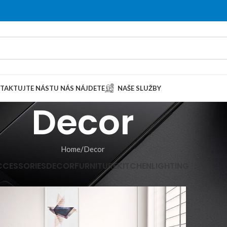
TAKTUJTE NÁS
TU NÁS NÁJDETE
NAŠE SLUŽBY
Decor
Home
Decor
CCESSORIES
DECOR
FURNITURE
KITCHEN
LIGHTING